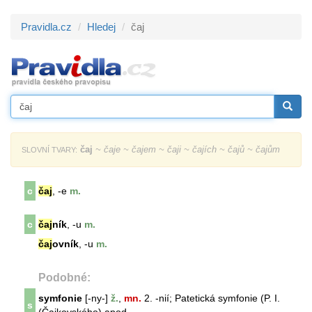
Pravidla.cz
Hledej
čaj
čaj
~ čaje ~ čajem ~ čaji ~ čajích ~ čajů ~ čajům
SLOVNÍ TVARY:
c
čaj
, -e
m.
c
čaj
ník
, -u
m.
čaj
ovník
, -u
m.
Podobné:
symfonie
[-ny-]
ž.
,
mn.
2. -nií; Patetická
symfonie
(P. I.
s