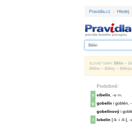
Pravidla.cz
Hledej
Bělin
~ Bě
SLOVNÍ TVARY:
Bělinu ~ Běliny ~ Bělin
Podobné:
c
cibelín
, -u
m.
g
gobelín
i goblén, 
gobelínový
i gobl
l
lobelin
[-li- i -lí-], -