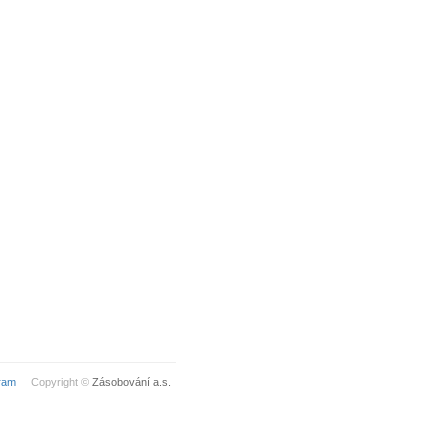
ram
Copyright ©
Zásobování a.s.