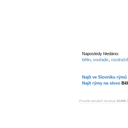
Naposledy hledáno:
bělin
,
souřadic
,
rozdražď
Najít ve Slovníku rýmů
Najít rýmy na slovo
Běl
Pravidla aktuálně obsahují
34.846
č