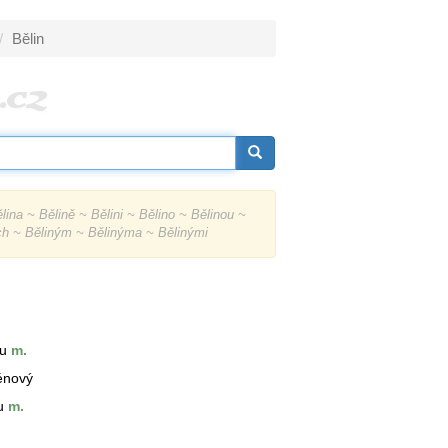
Bělin
lina ~ Bělině ~ Bělini ~ Bělino ~ Bělinou ~
ých ~ Běliným ~ Bělinýma ~ Bělinými
-u
m.
énový
u
m.