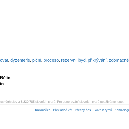
ovat
,
dyzenterie
,
piční
,
proceso
,
rezervn
,
ibyd
,
přikrývání
,
zdomácně
Bělin
in
eských slov a
3.230.785
slovních tvarů. Pro generování slovních tvarů používáme Ispel.
Kalkulačka
Překladač vět
Přesný čas
Slovník rýmů
Kondiciog