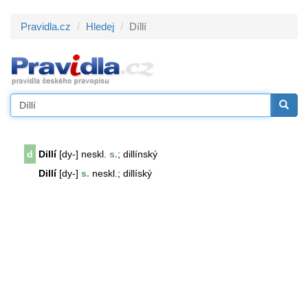
Pravidla.cz
Hledej
Díllí
d
Dillí
[dy-] neskl.
s.
; dillínský
Dillí
[dy-]
s.
neskl.; dillíský