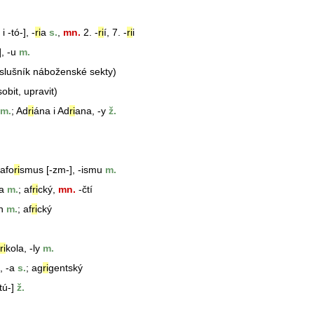
i -tó-], -
ri
a
s.
,
mn.
2. -
ri
í, 7. -
ri
i
], -u
m.
slušník náboženské sekty)
obit, upravit)
m.
;
Ad
ri
án
a i Ad
ri
ana, -y
ž.
 afo
ri
smus [-zm-], -ismu
m.
a
m.
; af
ri
cký,
mn.
-čtí
n
m.
; af
ri
cký
ri
kola, -ly
m.
, -a
s.
; ag
ri
gentský
tú-]
ž.