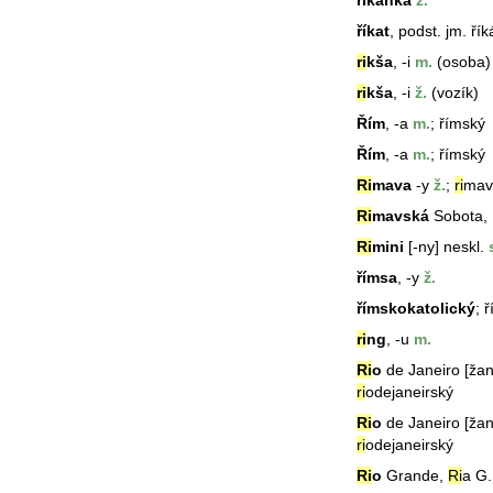
říkanka
ž.
říkat
, podst. jm. řík
ri
kša
, -i
m.
(osoba)
ri
kša
, -i
ž.
(vozík)
Řím
, -a
m.
; římský
Řím
, -a
m.
; římský
Ri
mava
-y
ž.
;
ri
mav
Ri
mavská
Sobota, 
Ri
mini
[-ny] neskl.
s
římsa
, -y
ž.
římskokatolický
; 
ri
ng
, -u
m.
Ri
o
de Janeiro [žane
ri
odejaneirský
Ri
o
de Janeiro [žan
ri
odejaneirský
Ri
o
Grande,
Ri
a G.