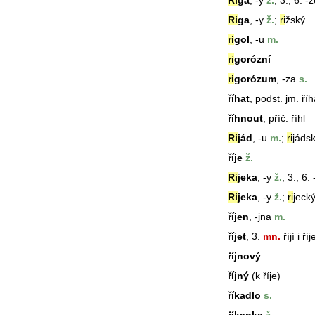
Ri
ga
, -y
ž.
, 3., 6. -
Ri
ga
, -y
ž.
;
ri
žský
ri
gol
, -u
m.
ri
gorózní
ri
gorózum
, -za
s.
říhat
, podst. jm. ří
říhnout
, příč. říhl
Ri
jád
, -u
m.
;
ri
jáds
říje
ž.
Ri
jeka
, -y
ž.
, 3., 6.
Ri
jeka
, -y
ž.
;
ri
jeck
říjen
, -jna
m.
říjet
, 3.
mn.
říjí i ří
říjnový
říjný
(k říje)
říkadlo
s.