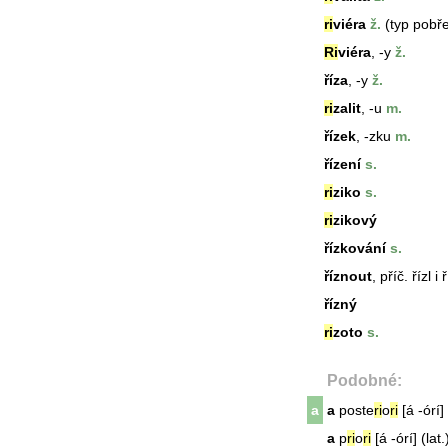
ri
viéra
ž.
(typ pobře
Ri
viéra
, -y
ž.
říza
, -y
ž.
ri
zalit
, -u
m.
řízek
, -zku
m.
řízení
s.
ri
ziko
s.
ri
zikový
řízkování
s.
říznout
, příč. řízl i 
řízný
ri
zoto
s.
Podobné:
a
a
poste
ri
o
ri
[á -órí] 
a
p
ri
o
ri
[á -órí] (l
a
t.