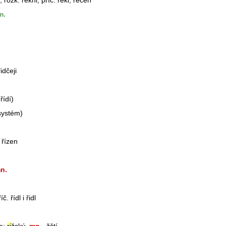
 rozk. řekni; příč. řekl, řečen
m.
řidčeji
řídí)
systém)
. řízen
n.
č. řídl i řidl