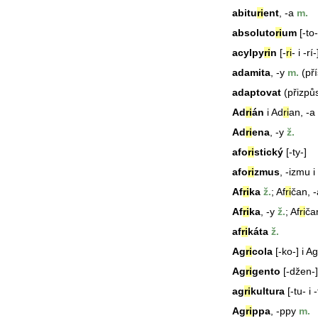
abitu
ri
ent
, -a
m.
absoluto
ri
um
[-to- 
acylpy
ri
n
[-
ri
- i -rí-
adamita
, -y
m.
(pří
adaptovat
(přizpůs
Ad
ri
án
i Ad
ri
an, -a
Ad
ri
ena
, -y
ž.
afo
ri
stický
[-ty-]
afo
ri
zmus
, -izmu i
Af
ri
ka
ž.
; Af
ri
čan, -
Af
ri
ka
, -y
ž.
; Af
ri
ča
af
ri
káta
ž.
Ag
ri
cola
[-ko-] i Ag
Ag
ri
gento
[-džen-]
ag
ri
kultura
[-tu- i -
Ag
ri
ppa
, -ppy
m.