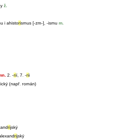
ny
ž.
mu i ahisto
ri
smus [-zm-], -ismu
m.
.
n.
2. -
ri
í, 7. -
ri
i
ický (např. román)
xand
ri
jský
 alexand
ri
jský