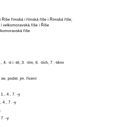
i Říše římská i římská
říše
i Římská
říše
;
 i velkomoravská
říše
i Říše
elkomoravská
říše
, 4. -ti i -tě, 3. -tím, 6. -tích, 7. -těmi
 se; podst. jm. řícení
1., 4., 7. -y
, 4., 7. -y
.
 7. -y