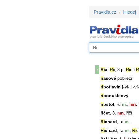
Pravidla.cz
Hledej
r
Ri
a
,
Ri
i, 3.p.
Ri
e i
R
ri
asové
pobřeží
ri
boflavin
[-vi- i -ví
ri
bonukleový
ri
bstol
, -u
m.
,
mn.
1
řičet
, 3.
mn.
řičí
Ri
chard
, -a
m.
Ri
chard
, -a
m.
;
Ri
c