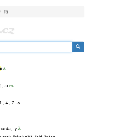
Ri
i
i
ž.
-], -u
m.
., 4., 7. -y
hard
a, -y
ž.