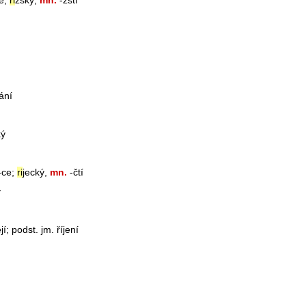
ze;
ri
žský,
mn.
-žští
hání
ký
 -ce;
ri
jecký,
mn.
-čtí
ý
její; podst. jm. říjení