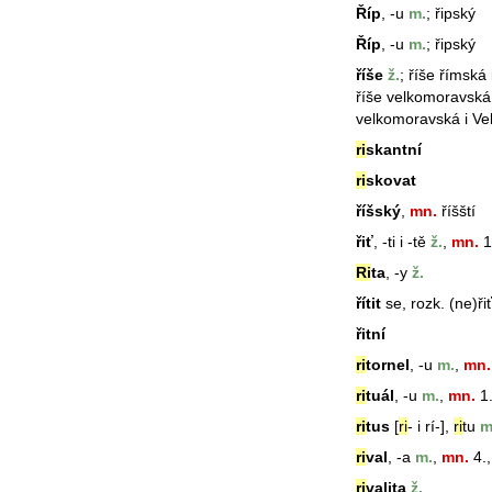
Říp
, -u
m.
; řipský
Říp
, -u
m.
; řipský
říše
ž.
;
říše
římská 
říše
velkomoravská
velkomoravská i V
ri
skantní
ri
skovat
říšský
,
mn.
říšští
řiť
, -ti i -tě
ž.
,
mn.
1.
Ri
ta
, -y
ž.
řítit
se, rozk. (ne)řiť
řitní
ri
tornel
, -u
m.
,
mn.
ri
tuál
, -u
m.
,
mn.
1.
ri
tus
[
ri
- i rí-],
ri
tu
m
ri
val
, -a
m.
,
mn.
4.,
ri
valita
ž.