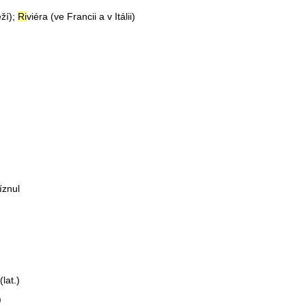
ží);
Ri
viéra (ve Francii a v Itálii)
říznul
(l
a
t.)
)