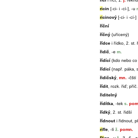
říci
i říct, 1.
j.
řeknu;
ri
cin
[-ci- i -cí-], -u
ri
cinový
[-ci- i -cí-]
říční
říčný
(uřícený)
řídce
i řídko, 2. st. 
řidič
, -e
m.
řídící
(kdo nebo co 
řídicí
(např. páka, 
řidičský
,
mn.
-čští
řídit
, rozk. řiď; příč
řiditelný
řídítka
, -tek
s.
pom
řídký
, 2. st. řidší
řídnout
i řidnout, pří
ri
fle
, -lí
ž.
pomn.