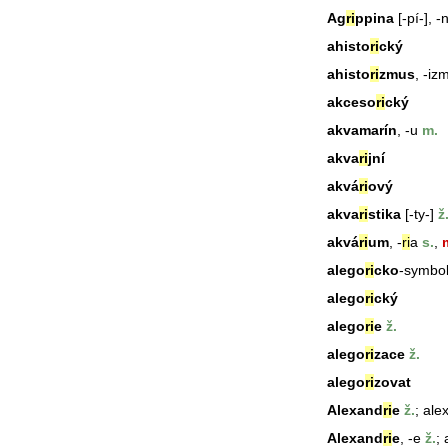
Ag
ri
ppina
[-pí-], -
ahisto
ri
cký
ahisto
ri
zmus
, -iz
akceso
ri
cký
akvamarín
, -u
m.
akva
ri
jní
akvá
ri
ový
akva
ri
stika
[-ty-]
ž
akvá
ri
um
, -
ri
a
s.
,
m
alego
ri
cko
-symbol
alego
ri
cký
alego
ri
e
ž.
alego
ri
zace
ž.
alego
ri
zovat
Alexand
ri
e
ž.
; ale
Alexand
ri
e
, -e
ž.
;