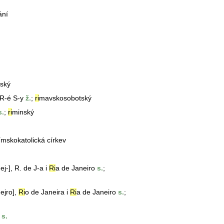
ání
ský
R-é S-y
ž.
;
ri
mavskosobotský
.
;
ri
minský
římskokatolická církev
j-], R. de J-a i
Ri
a de Janeiro
s.
;
ejro],
Ri
o
de Janeira i
Ri
a de Janeiro
s.
;
s.