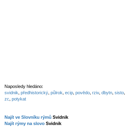
Naposledy hledáno:
svidnik
,
předhistorický
,
půlrok
,
ecip
,
povědo
,
rziv
,
dbytn
,
sisto
,
zc
,
potykat
Najít ve Slovníku rýmů
Svidnik
Najít rýmy na slovo
Svidnik