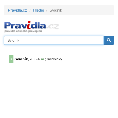
Pravidla.cz
Hledej
Svidnik
s
Svidník
, -u i -a
m.
; svidnický