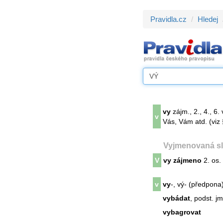
Pravidla.cz
Hledej
vy
zájm., 2., 4., 6.
v
Vás, Vám atd. (viz 
Vyjmenovaná sl
V
vy
zájmeno
2. os. 
v
vy
-, vý- (předpona
vybádat
, podst. j
vybagrovat