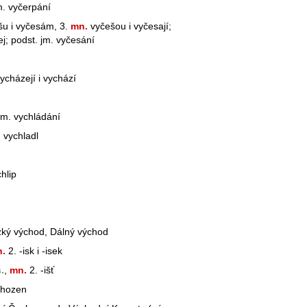
m. vyčerpání
u i vyčesám, 3.
mn.
vyčešou i vyčesají;
ej; podst. jm. vyčesání
ycházejí i vychází
 jm. vychládání
. vychladl
chlip
ízký
východ
, Dálný
východ
.
2. -isk i -isek
.
,
mn.
2. -išť
ychozen