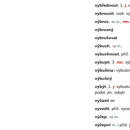
vybřednout
, 1.
j.
v
vybrousit
, rozk. v
výbrus
, -u
m.
,
mn.
výbrusný
vybrušovat
výbuch
, -u
m.
vybuchnout
, příč
vybujet
, 3.
mn.
vyb
výbušina
i výbušn
výbušný
vybýt
, 1.
j.
vybudu i
podst. jm. vybytí
vyčasit
se
vycedit
, příč. vyc
výčep
, -u
m.
výčepní
m.
i příd. 