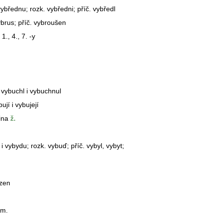
ybřednu; rozk. vybředni; příč. vybředl
ybrus; příč. vybroušen
1., 4., 7. -y
. vybuchl i vybuchnul
ují i vybujejí
ina
ž.
 vybydu; rozk. vybuď; příč. vybyl, vybyt;
ezen
jm.