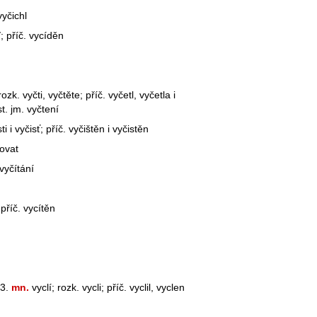
vyčichl
ď; příč. vycíděn
ozk. vyčti, vyčtěte; příč. vyčetl, vyčetla i
t. jm. vyčtení
sti i vyčisť; příč. vyčištěn i vyčistěn
ťovat
 vyčítání
 příč. vycítěn
3.
mn.
vyclí; rozk. vycli; příč. vyclil, vyclen