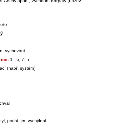
ní
Čechy apod.; Východní Karpaty (název
oře
ký
jm. vychování
mn.
1. -é, 7. -i
ací (např. systém)
ychval
hyl; podst. jm. vychýlení