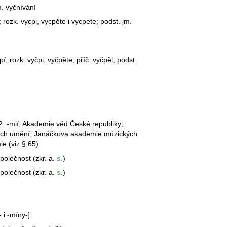
m. vyčnívání
 rozk. vycpi, vycpěte i vycpete; podst. jm.
í; rozk. vyčpi,
vyčpět
e; příč. vyčpěl; podst.
. -mií; Akademie věd České republiky;
ých umění; Janáčkova
akademie
múzických
e (viz § 65)
polečnost (zkr. a.
s.
)
polečnost (zkr. a.
s.
)
 i -míny-]