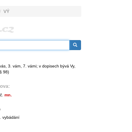
VÝ
 vás, 3. vám, 7. vámi; v dopisech bývá Vy,
§ 98)
ova:
č.
mn.
)
m. vybádání