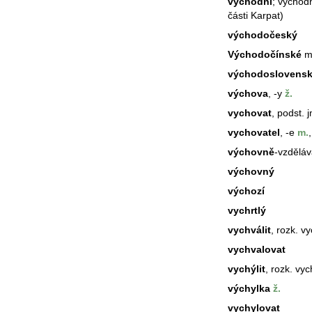
východní
;
východ
části Karpat)
východočeský
Východočínské
m
východoslovens
výchova
, -y
ž.
vychovat
, podst. 
vychovatel
, -e
m.
,
výchovně
-vzděláv
výchovný
výchozí
vychrtlý
vychválit
, rozk. v
vychvalovat
vychýlit
, rozk. vyc
výchylka
ž.
vychylovat