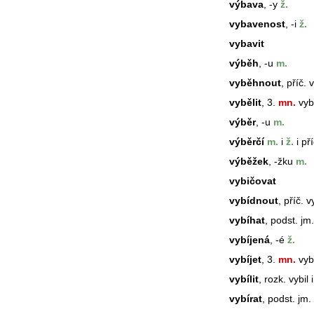
výbava
, -y
ž.
vybavenost
, -i
ž.
vybavit
výběh
, -u
m.
vyběhnout
, příč. 
vybělit
, 3.
mn.
vybě
výběr
, -u
m.
výběrčí
m.
i
ž.
i pří
výběžek
, -žku
m.
vybičovat
vybídnout
, příč. v
vybíhat
, podst. jm
vybíjená
, -é
ž.
vybíjet
, 3.
mn.
vybí
vybílit
, rozk. vybil i
vybírat
, podst. jm.