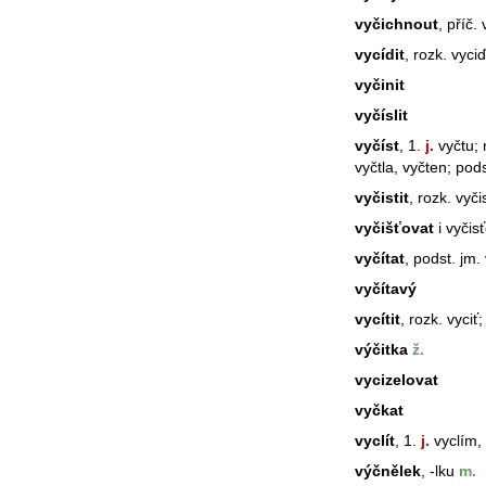
vyčichnout
, příč. 
vycídit
, rozk. vyci
vyčinit
vyčíslit
vyčíst
, 1.
j.
vyčtu; r
vyčtla, vyčten; pods
vyčistit
, rozk. vyči
vyčišťovat
i vyčis
vyčítat
, podst. jm.
vyčítavý
vycítit
, rozk. vyciť;
výčitka
ž.
vycizelovat
vyčkat
vyclít
, 1.
j.
vyclím, 
výčnělek
, -lku
m.