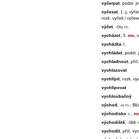
vyčerpat
, podst. j
vyčesat
, 1.
j.
vyčeš
rozk. vyčeš i vyčes
výčet
, -čtu
m.
vycházet
, 3.
mn.
v
vycházka
ž.
vychládat
, podst.
vychladnout
, příč
vychlazovat
vychlípit
, rozk. vy
vychlipovat
vychloubačný
východ
, -u
m.
; Bl
východisko
s.
,
mn
východiště
, -iště
s
vychodit
, příč. v