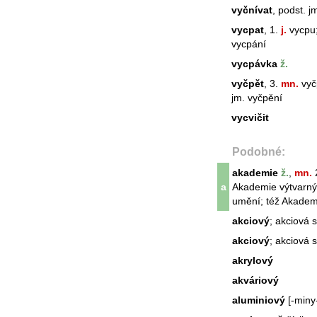
vyčnívat
, podst. j
vycpat
, 1.
j.
vycpu;
vycpání
vycpávka
ž.
vyčpět
, 3.
mn.
vyčp
jm. vyčpění
vycvičit
Podobné:
akademie
ž.
,
mn.
2
a
Akademie výtvarn
umění; též Akademi
akciový
; akciová s
akciový
; akciová s
akrylový
akváriový
aluminiový
[-miny-