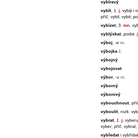
vybíravý
vybít
, 1.
j.
vybiji i v
příč. vybil, vybit; p
vybízet
, 3.
mn.
vyb
vyblýskat
, podst. 
výboj
, -e
m.
výbojka
ž.
výbojný
vybojovat
výbor
, -u
m.
výborný
výborový
vybouchnout
, př
vyboulit
, rozk. vyb
vybrat
, 1.
j.
vyberu
vyber; příč. vybral
vybředat
i vybřída