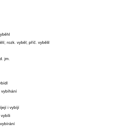
vyběhl
lí; rozk. vyběl; příč. vybělil
d. jm.
ybídl
. vybíhání
její i vybíjí
 vybíli
 vybírání