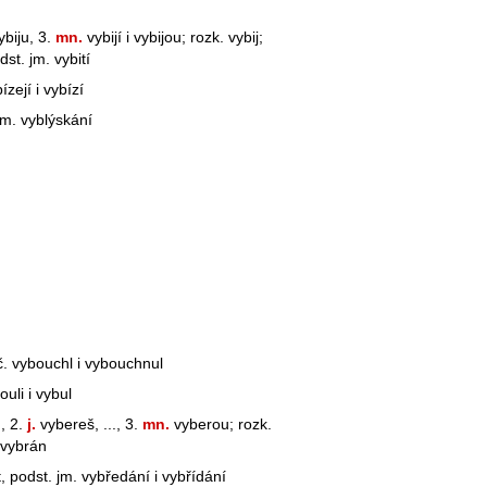
ybiju, 3.
mn.
vybijí i vybijou; rozk. vybij;
odst. jm. vybití
ízejí i vybízí
jm. vyblýskání
íč. vybouchl i vybouchnul
ouli i vybul
, 2.
j.
vybereš, ..., 3.
mn.
vyberou; rozk.
, vybrán
t, podst. jm. vybředání i vybřídání