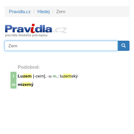
Pravidla.cz
Hledej
Zern
Podobné:
l
Lu
zern
[-cern], -u
m.
; lu
zern
ský
m
mi
zern
ý