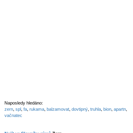
Naposledy hledáno:
zern
,
spl
,
fa
,
rukama
,
balzamovat
,
dovtipný
,
truhla
,
bion
,
apartn
,
vačnatec