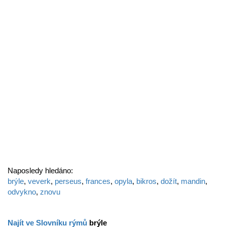
Naposledy hledáno:
brýle
,
veverk
,
perseus
,
frances
,
opyla
,
bikros
,
dožít
,
mandin
,
odvykno
,
znovu
Najít ve Slovníku rýmů
brýle