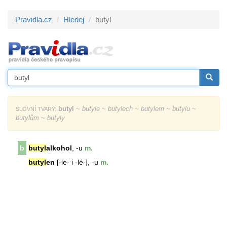
Pravidla.cz
Hledej
butyl
butyl
~ butyle ~ butylech ~ butylem ~ butylu ~
SLOVNÍ TVARY:
butylům ~ butyly
b
butyl
alkohol
, -u
m.
butyl
en
[-le- i -lé-], -u
m.