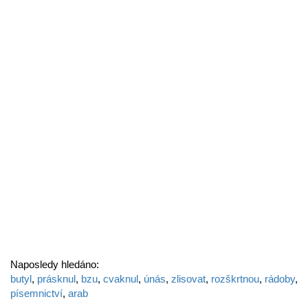
Naposledy hledáno:
butyl
,
prásknul
,
bzu
,
cvaknul
,
únás
,
zlisovat
,
rozškrtnou
,
rádoby
,
písemnictví
,
arab