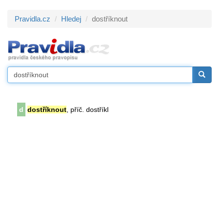
Pravidla.cz
Hledej
dostříknout
d
dostříknout
, příč. dostříkl