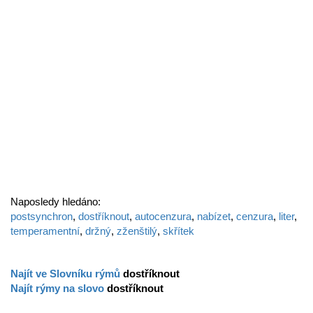
Naposledy hledáno:
postsynchron
,
dostříknout
,
autocenzura
,
nabízet
,
cenzura
,
liter
,
temperamentní
,
držný
,
zženštilý
,
skřítek
Najít ve Slovníku rýmů
dostříknout
Najít rýmy na slovo
dostříknout