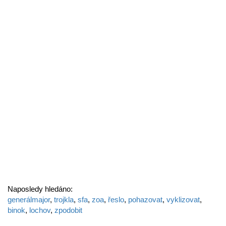
Naposledy hledáno:
generálmajor
,
trojkla
,
sfa
,
zoa
,
řeslo
,
pohazovat
,
vyklizovat
,
binok
,
lochov
,
zpodobit