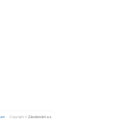
ram
Copyright ©
Zásobování a.s.