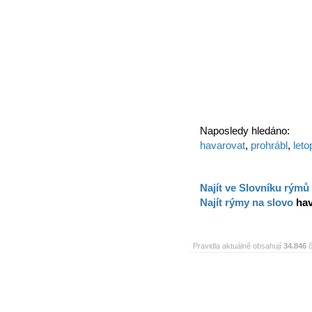
Naposledy hledáno:
havarovat
,
prohrábl
,
leto
Najít ve Slovníku rýmů
Najít rýmy na slovo
hav
Pravidla aktuálně obsahují
34.846
č