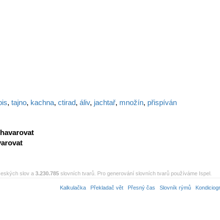
pis
,
tajno
,
kachna
,
ctirad
,
áliv
,
jachtař
,
množín
,
přispíván
havarovat
arovat
eských slov a
3.230.785
slovních tvarů. Pro generování slovních tvarů používáme Ispel.
Kalkulačka
Překladač vět
Přesný čas
Slovník rýmů
Kondiciog