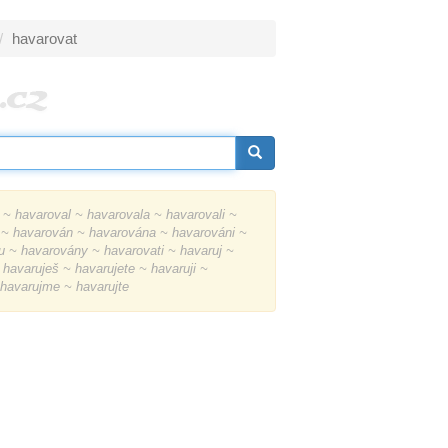
havarovat
~ havaroval ~ havarovala ~ havarovali ~
 ~ havarován ~ havarována ~ havarováni ~
 ~ havarovány ~ havarovati ~ havaruj ~
havaruješ ~ havarujete ~ havaruji ~
 havarujme ~ havarujte