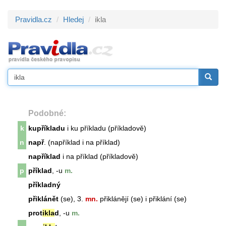
Pravidla.cz
Hledej
ikla
Podobné:
k
kupříkladu
i ku příkladu (příkladově)
n
např
. (například i na příklad)
například
i na příklad (příkladově)
p
příklad
, -u
m.
příkladný
přiklánět
(se), 3.
mn.
přiklánějí (se) i přiklání (se)
prot
ikla
d
, -u
m.