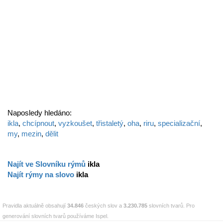
Naposledy hledáno:
ikla
,
chcípnout
,
vyzkoušet
,
třistaletý
,
oha
,
riru
,
specializační
,
my
,
mezin
,
dělit
Najít ve Slovníku rýmů
ikla
Najít rýmy na slovo
ikla
Pravidla aktuálně obsahují
34.846
českých slov a
3.230.785
slovních tvarů. Pro
generování slovních tvarů používáme Ispel.