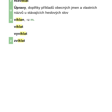
r
rozv
ikla
t
Úpravy
, doplňky příkladů obecných jmen a vlastních
u
názvů u stávajících heslových slov
v
v
ikla
n
, -u
m.
v
ikla
t
vyv
ikla
t
z
zv
ikla
t