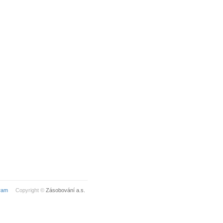
ram
Copyright ©
Zásobování a.s.