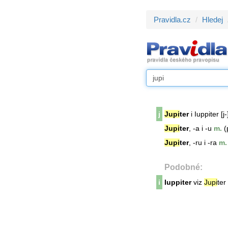
Pravidla.cz
Hledej
j
Jupi
ter
i Iuppiter [j-
Jupi
ter
, -a i -u
m.
(
Jupi
ter
, -ru i -ra
m.
Podobné:
i
Iuppiter
viz
Jupi
ter