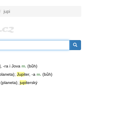
jupi
], -ra i Jova
m.
(bůh)
planeta);
Jupi
ter
, -a
m.
(bůh)
(planeta);
jupi
terský