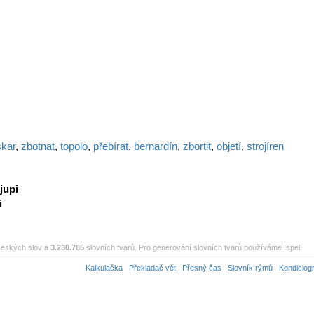
kar
,
zbotnat
,
topolo
,
přebírat
,
bernardín
,
zbortit
,
objetí
,
strojíren
jupi
i
eských slov a
3.230.785
slovních tvarů. Pro generování slovních tvarů používáme Ispel.
Kalkulačka
Překladač vět
Přesný čas
Slovník rýmů
Kondiciog