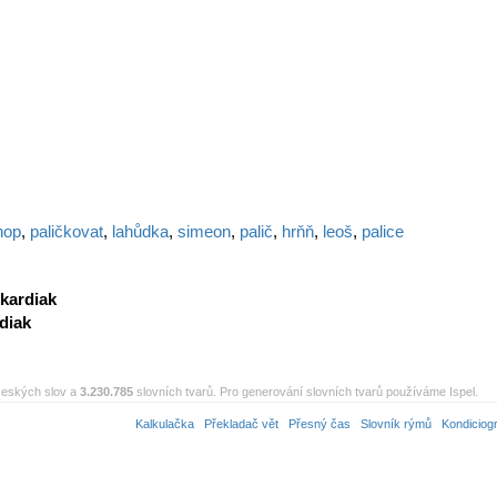
nop
,
paličkovat
,
lahůdka
,
simeon
,
palič
,
hrňň
,
leoš
,
palice
kardiak
diak
eských slov a
3.230.785
slovních tvarů. Pro generování slovních tvarů používáme Ispel.
Kalkulačka
Překladač vět
Přesný čas
Slovník rýmů
Kondiciog