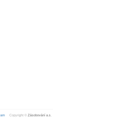
ram
Copyright ©
Zásobování a.s.