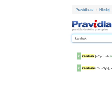
Pravidla.cz
Hledej
k
kardiak
[-dy-], -a
m
k
kardiak
um
[-dy-], 