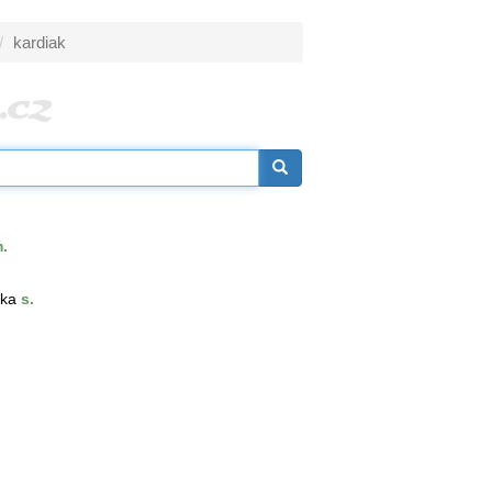
kardiak
.
-ka
s.