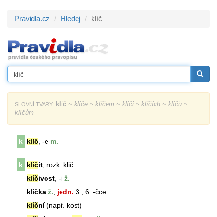
Pravidla.cz
Hledej
klíč
klíč
~ klíče ~ klíčem ~ klíči ~ klíčích ~ klíčů ~
SLOVNÍ TVARY:
klíčům
k
klíč
, -e
m.
k
klíč
it
, rozk. klič
klíč
ivost
, -i
ž.
klička
ž.
,
jedn.
3., 6. -čce
klíč
ní
(např. kost)