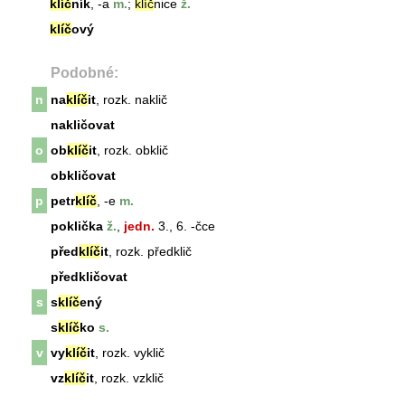
klíč
ník
, -a
m.
;
klíč
nice
ž.
klíč
ový
Podobné:
n
na
klíč
it
, rozk. naklič
nakličovat
o
ob
klíč
it
, rozk. obklič
obkličovat
p
petr
klíč
, -e
m.
poklička
ž.
,
jedn.
3., 6. -čce
před
klíč
it
, rozk. předklič
předkličovat
s
s
klíč
ený
s
klíč
ko
s.
v
vy
klíč
it
, rozk. vyklič
vz
klíč
it
, rozk. vzklič