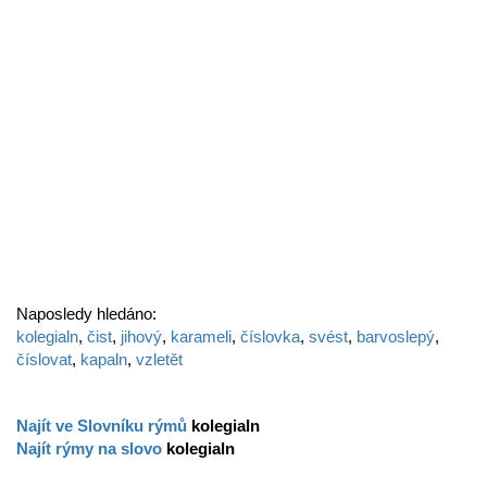
Naposledy hledáno:
kolegialn
,
čist
,
jihový
,
karameli
,
číslovka
,
svést
,
barvoslepý
,
číslovat
,
kapaln
,
vzletět
Najít ve Slovníku rýmů
kolegialn
Najít rýmy na slovo
kolegialn