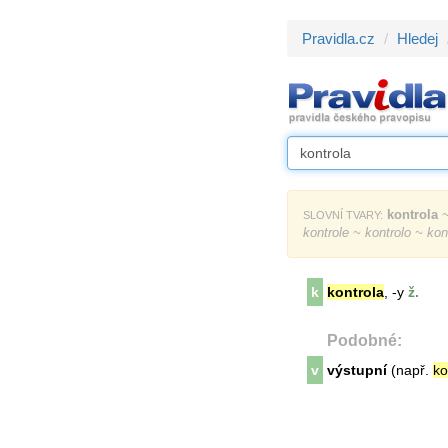
Pravidla.cz
Hledej
kontrola
~
SLOVNÍ TVARY:
kontrole ~ kontrolo ~ kon
k
kontrola
, -y
ž.
Podobné:
v
výstupní
(např.
ko