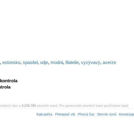
,
estonsko
,
spasitel
,
odje
,
modrá
,
filatelie
,
vyzývavý
,
averze
kontrola
trola
eských slov a
3.230.785
slovních tvarů. Pro generování slovních tvarů používáme Ispel.
Kalkulačka
Překladač vět
Přesný čas
Slovník rýmů
Kondiciog