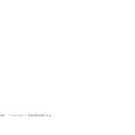
ram
Copyright ©
Zásobování a.s.