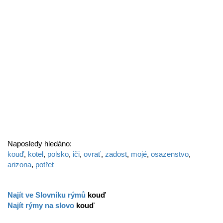
Naposledy hledáno:
kouď
,
kotel
,
polsko
,
iči
,
ovrať
,
zadost
,
mojé
,
osazenstvo
,
arizona
,
potřet
Najít ve Slovníku rýmů
kouď
Najít rýmy na slovo
kouď