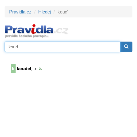
Pravidla.cz
Hledej
kouď
k
koudel
, -e
ž.