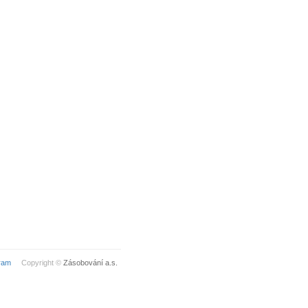
ram
Copyright ©
Zásobování a.s.