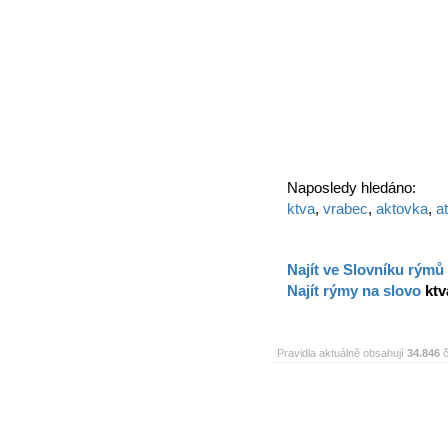
Naposledy hledáno:
ktva
,
vrabec
,
aktovka
,
a
Najít ve Slovníku rýmů
Najít rýmy na slovo
ktv
Pravidla aktuálně obsahují
34.846
č