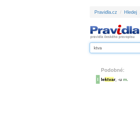
Pravidla.cz
Hledej
Podobné:
l
le
ktva
r
, -u
m.