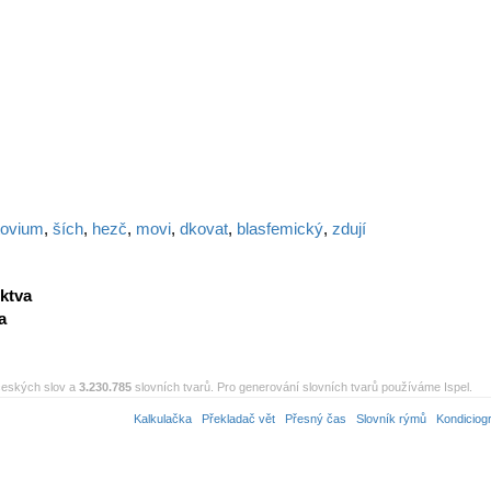
tovium
,
ších
,
hezč
,
movi
,
dkovat
,
blasfemický
,
zdují
ktva
a
eských slov a
3.230.785
slovních tvarů. Pro generování slovních tvarů používáme Ispel.
Kalkulačka
Překladač vět
Přesný čas
Slovník rýmů
Kondiciog