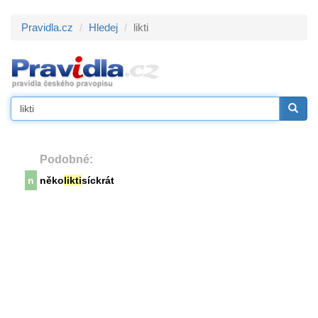
Pravidla.cz
Hledej
likti
Podobné:
n
něko
likti
síckrát