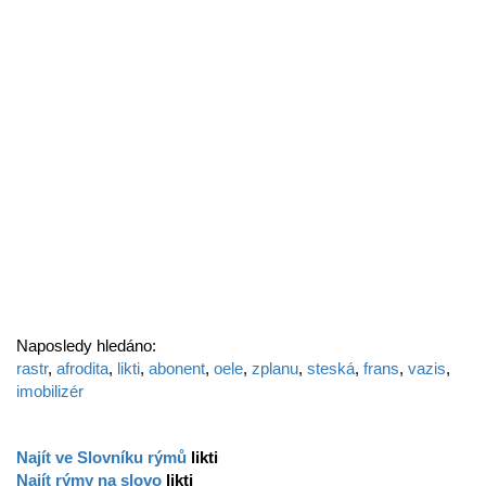
Naposledy hledáno:
rastr
,
afrodita
,
likti
,
abonent
,
oele
,
zplanu
,
steská
,
frans
,
vazis
,
imobilizér
Najít ve Slovníku rýmů
likti
Najít rýmy na slovo
likti