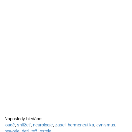
Naposledy hledáno:
loudě
,
shlížejí
,
neurologie
,
zasel
,
hermeneutika
,
cynismus
,
neworle
,
deťi
,
tež
,
ostele