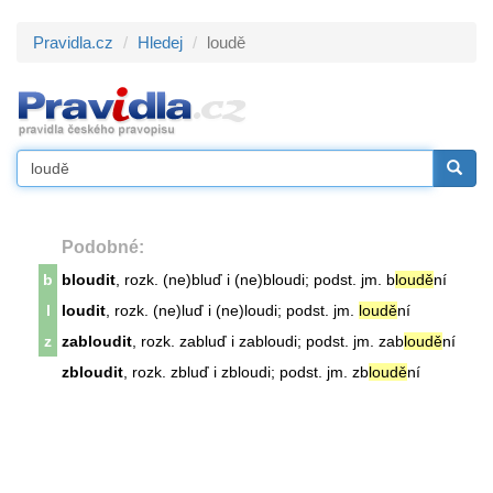
Pravidla.cz
Hledej
loudě
Podobné:
b
bloudit
, rozk. (ne)bluď i (ne)bloudi; podst. jm. b
loudě
ní
l
loudit
, rozk. (ne)luď i (ne)loudi; podst. jm.
loudě
ní
z
zabloudit
, rozk. zabluď i zabloudi; podst. jm. zab
loudě
ní
zbloudit
, rozk. zbluď i zbloudi; podst. jm. zb
loudě
ní