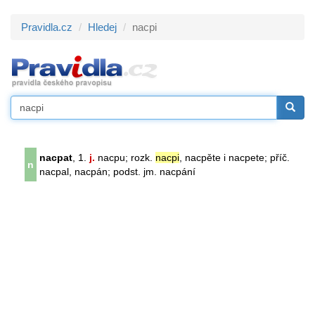
Pravidla.cz
Hledej
nacpi
nacpat
, 1.
j.
nacpu; rozk.
nacpi
, nacpěte i nacpete; příč.
n
nacpal, nacpán; podst. jm. nacpání