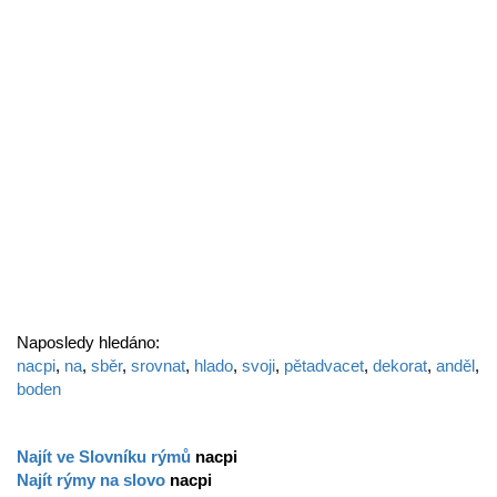
Naposledy hledáno:
nacpi
,
na
,
sběr
,
srovnat
,
hlado
,
svoji
,
pětadvacet
,
dekorat
,
anděl
,
boden
Najít ve Slovníku rýmů
nacpi
Najít rýmy na slovo
nacpi