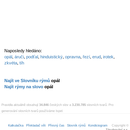
Naposledy hledáno:
opál
,
áruči
,
podťal
,
hinduistický
,
opravna
,
řezí
,
erud
,
irotek
,
zkvéta
,
tíh
Najít ve Slovníku rýmů
opál
Najít rýmy na slovo
opál
Pravidla aktuálně obsahují
34.846
českých slov a
3.230.785
slovních tvarů. Pro
generování slovních tvarů používáme Ispel.
Kalkulačka
Překladač vět
Přesný čas
Slovník rýmů
Kondiciogram
Copyright ©
Zásobování a.s.