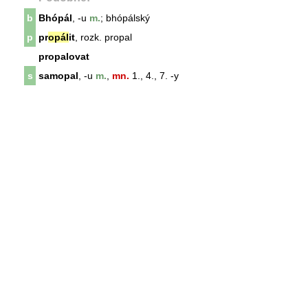
b
Bhópál
, -u
m.
; bhópálský
p
pr
opál
it
, rozk. propal
propalovat
s
samopal
, -u
m.
,
mn.
1., 4., 7. -y