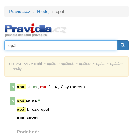
Pravidla.cz
Hledej
opál
opál
~ opále ~ opálech ~ opálem ~ opálu ~ opálům
SLOVNÍ TVARY:
~ opály
o
opál
, -u
m.
,
mn.
1., 4., 7. -y (nerost)
o
opál
enina
ž.
opál
it
, rozk. opal
opalizovat
Podobné: