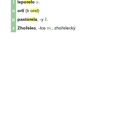
l
lep
orel
o
s.
o
orlí
(k
orel
)
p
past
orel
a
, -y
ž.
z
Zhořelec
, -lce
m.
; zhořelecký