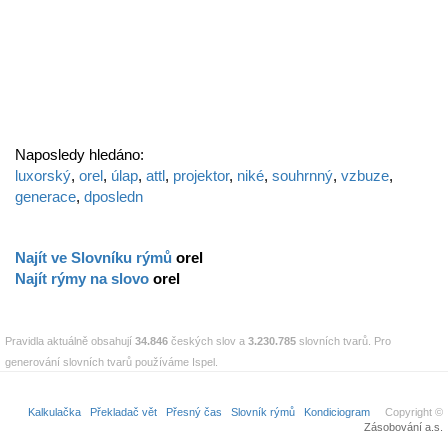
Naposledy hledáno:
luxorský
,
orel
,
úlap
,
attl
,
projektor
,
niké
,
souhrnný
,
vzbuze
,
generace
,
dposledn
Najít ve Slovníku rýmů
orel
Najít rýmy na slovo
orel
Pravidla aktuálně obsahují
34.846
českých slov a
3.230.785
slovních tvarů. Pro
generování slovních tvarů používáme Ispel.
Kalkulačka
Překladač vět
Přesný čas
Slovník rýmů
Kondiciogram
Copyright ©
Zásobování a.s.