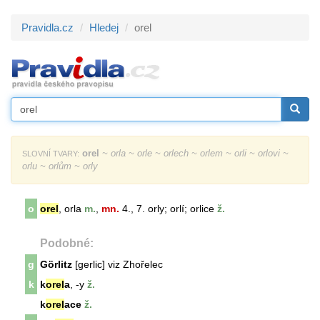
Pravidla.cz
Hledej
orel
orel
~ orla ~ orle ~ orlech ~ orlem ~ orli ~ orlovi ~
SLOVNÍ TVARY:
orlu ~ orlům ~ orly
o
orel
, orla
m.
,
mn.
4., 7. orly; orlí; orlice
ž.
Podobné:
g
Görlitz
[gerlic] viz Zhořelec
k
k
orel
a
, -y
ž.
k
orel
ace
ž.