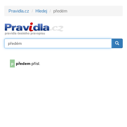
Pravidla.cz
Hledej
předém
p
předem
přísl.