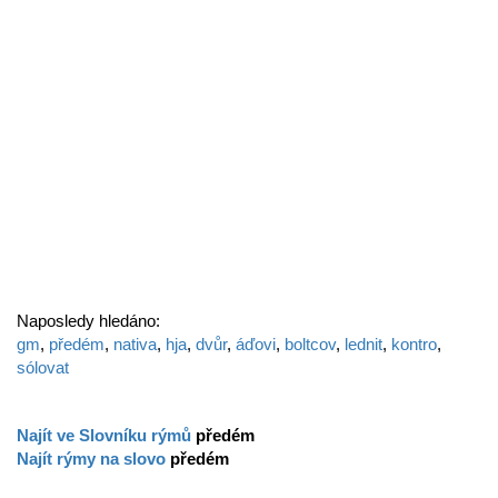
Naposledy hledáno:
gm
,
předém
,
nativa
,
hja
,
dvůr
,
áďovi
,
boltcov
,
lednit
,
kontro
,
sólovat
Najít ve Slovníku rýmů
předém
Najít rýmy na slovo
předém