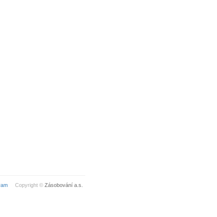
ram
Copyright ©
Zásobování a.s.