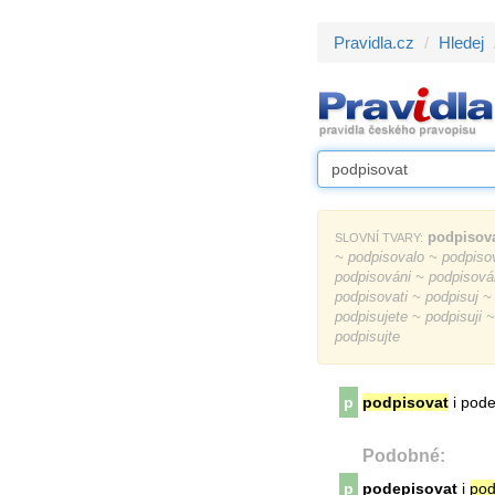
Pravidla.cz
Hledej
podpisov
SLOVNÍ TVARY:
~ podpisovalo ~ podpiso
podpisováni ~ podpisov
podpisovati ~ podpisuj ~
podpisujete ~ podpisuji 
podpisujte
p
podpisovat
i pode
Podobné:
p
podepisovat
i
pod