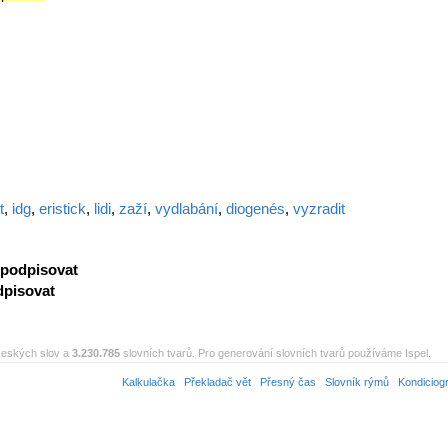
t
,
idg
,
eristick
,
lidi
,
zaží
,
vydlabání
,
diogenés
,
vyzradit
podpisovat
dpisovat
eských slov a
3.230.785
slovních tvarů. Pro generování slovních tvarů používáme Ispel.
Kalkulačka
Překladač vět
Přesný čas
Slovník rýmů
Kondiciog