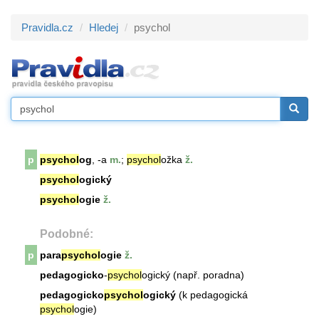
Pravidla.cz
Hledej
psychol
p
psychol
og
, -a
m.
;
psychol
ožka
ž.
psychol
ogický
psychol
ogie
ž.
Podobné:
p
para
psychol
ogie
ž.
pedagogicko
-
psychol
ogický (např. poradna)
pedagogicko
psychol
ogický
(k pedagogická
psychol
ogie)