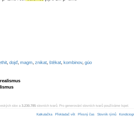
thit
,
dojď
,
magm
,
znikat
,
štěkat
,
kombinov
,
gúo
realismus
lismus
eských slov a
3.230.785
slovních tvarů. Pro generování slovních tvarů používáme Ispel.
Kalkulačka
Překladač vět
Přesný čas
Slovník rýmů
Kondiciog