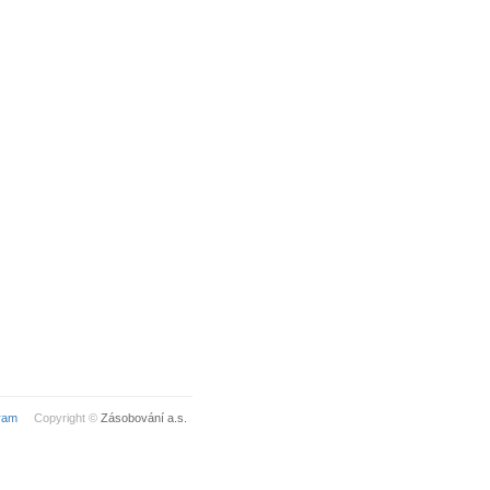
ram
Copyright ©
Zásobování a.s.