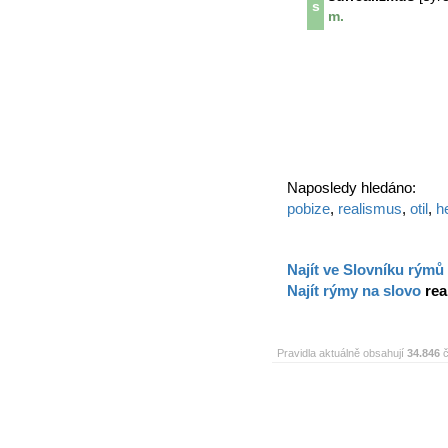
s
m.
Naposledy hledáno:
pobize
,
realismus
,
otil
,
he
Najít ve Slovníku rýmů
Najít rýmy na slovo
rea
Pravidla aktuálně obsahují
34.846
č