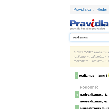
Pravidla.cz
Hledej
realismus
SLOVNÍ TVARY:
realismu ~ realismům ~ 
realizmem ~ realizmu ~ 
r
realizmus
, -izmu i
Podobné:
n
nadrealizmus
, -i
neorealizmus
, -i
surrealizmus
[syre