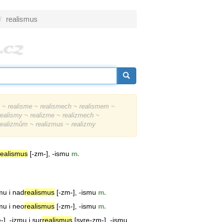
realismus
~ realisme ~ realismech ~ realismem ~
realismy ~ realizme ~ realizmech ~
realizmům ~ realizmus ~ realizmy
realismus
[-zm-], -ismu
m.
zmu i nad
realismus
[-zm-], -ismu
m.
zmu i neo
realismus
[-zm-], -ismu
m.
-], -izmu i sur
realismus
[syre-zm-], -ismu