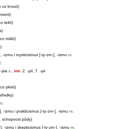
 co kroutí)
oment)
o leští)
a)
co mlátí)
)
], -izmu i mysticismus [-ty-zm-], -ismu
m.
.
 -pia
s.
,
mn.
2. -pií, 7. -pii
co pěstí)
středky)
m.
], -izmu i prakticismus [-ty-zm-], -ismu
m.
. schopnost půdy)
-], -izmu i skepticismus [-ty-zm-], -ismu
m.