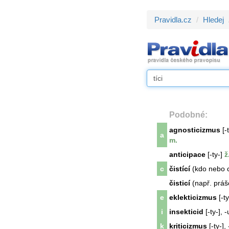
Pravidla.cz
Hledej
Podobné:
agnosticizmus
[-
a
m.
anticipace
[-ty-]
ž
c
čistící
(kdo nebo c
čisticí
(např. práš
e
eklekticizmus
[-ty
i
insekticid
[-ty-], -
k
kriticizmus
[-ty-],