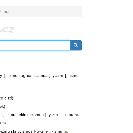
tíci
ty-], -izmu i agnosticismus [-tycizm-], -ismu
.
o čistí)
ek)
-], -izmu i eklekticismus [-ty-zm-], -ismu
m.
u
m.
 -izmu i kriticismus [-ty-zm-], -ismu
m.