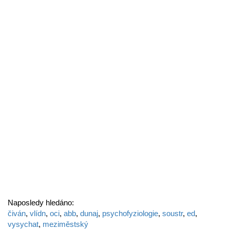
Naposledy hledáno:
čiván
,
vlídn
,
oci
,
abb
,
dunaj
,
psychofyziologie
,
soustr
,
ed
,
vysychat
,
meziměstský