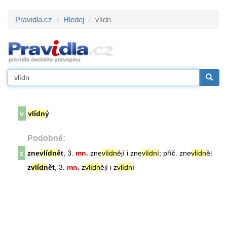
Pravidla.cz
Hledej
vlídn
v
vlídn
ý
Podobné:
z
zne
vlídn
ět
, 3.
mn.
zne
vlídn
ějí i zne
vlídn
í; příč. zne
vlídn
ěl
z
vlídn
ět
, 3.
mn.
z
vlídn
ějí i z
vlídn
í