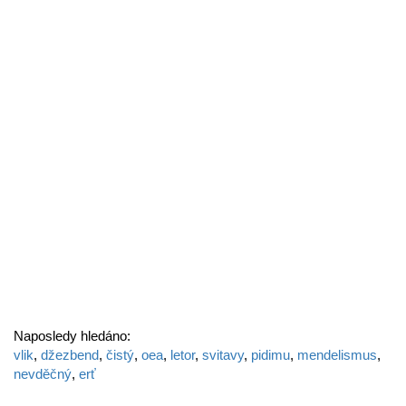
Naposledy hledáno:
vlik
,
džezbend
,
čistý
,
oea
,
letor
,
svitavy
,
pidimu
,
mendelismus
,
nevděčný
,
erť