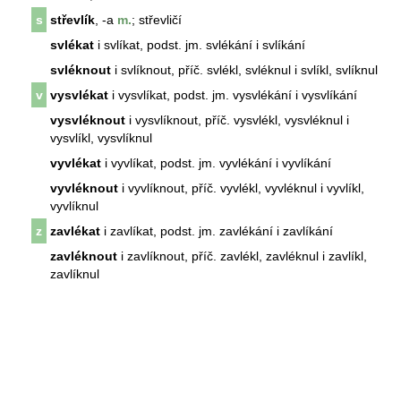
s
střevlík
, -a
m.
; střevličí
svlékat
i svlíkat, podst. jm. svlékání i svlíkání
svléknout
i svlíknout, příč. svlékl, svléknul i svlíkl, svlíknul
v
vysvlékat
i vysvlíkat, podst. jm. vysvlékání i vysvlíkání
vysvléknout
i vysvlíknout, příč. vysvlékl, vysvléknul i
vysvlíkl, vysvlíknul
vyvlékat
i vyvlíkat, podst. jm. vyvlékání i vyvlíkání
vyvléknout
i vyvlíknout, příč. vyvlékl, vyvléknul i vyvlíkl,
vyvlíknul
z
zavlékat
i zavlíkat, podst. jm. zavlékání i zavlíkání
zavléknout
i zavlíknout, příč. zavlékl, zavléknul i zavlíkl,
zavlíknul