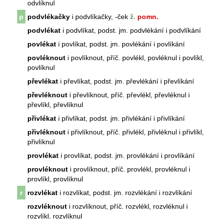
odvlíknul
p
podvlékačky
i podvlíkačky, -ček
ž.
pomn.
podvlékat
i podvlíkat, podst. jm. podvlékání i podvlíkání
povlékat
i povlíkat, podst. jm. povlékání i povlíkání
povléknout
i povlíknout, příč. povlékl, povléknul i povlíkl,
povlíknul
převlékat
i převlíkat, podst. jm. převlékání i převlíkání
převléknout
i převlíknout, příč. převlékl, převléknul i
převlíkl, převlíknul
přivlékat
i přivlíkat, podst. jm. přivlékání i přivlíkání
přivléknout
i přivlíknout, příč. přivlékl, přivléknul i přivlíkl,
přivlíknul
provlékat
i provlíkat, podst. jm. provlékání i provlíkání
provléknout
i provlíknout, příč. provlékl, provléknul i
provlíkl, provlíknul
r
rozvlékat
i rozvlíkat, podst. jm. rozvlékání i rozvlíkání
rozvléknout
i rozvlíknout, příč. rozvlékl, rozvléknul i
rozvlíkl, rozvlíknul