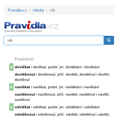
Pravidla.cz
Hledej
vlik
Podobné:
d
dovlékat
i dovlíkat, podst. jm. dovlékání i dovlíkání
dovléknout
i dovlíknout, příč. dovlékl, dovléknul i dovlíkl,
dovlíknul
n
navlékat
i navlíkat, podst. jm. navlékání i navlíkání
navléknout
i navlíknout, příč. navlékl, navléknul i navlíkl,
navlíknul
o
odvlékat
i odvlíkat, podst. jm. odvlékání i odvlíkání
odvléknout
i odvlíknout, příč. odvlékl, odvléknul i odvlíkl,