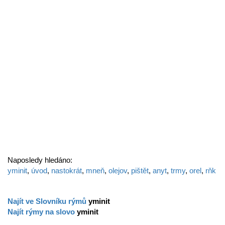
Naposledy hledáno:
yminit
,
úvod
,
nastokrát
,
mneň
,
olejov
,
pištět
,
anyt
,
trmy
,
orel
,
rňk
Najít ve Slovníku rýmů
yminit
Najít rýmy na slovo
yminit