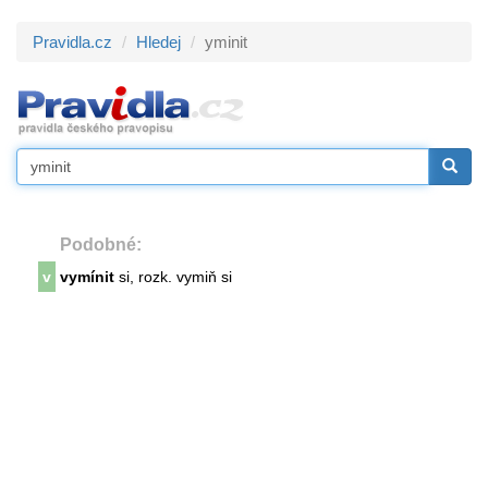
Pravidla.cz
Hledej
yminit
Podobné:
v
vymínit
si, rozk. vymiň si