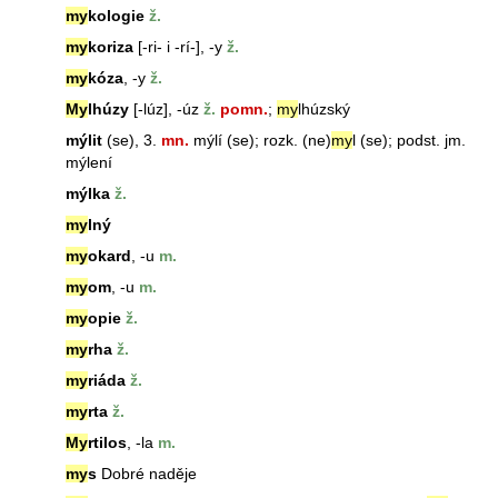
my
kologie
ž.
my
koriza
[-ri- i -rí-], -y
ž.
my
kóza
, -y
ž.
My
lhúzy
[-lúz], -úz
ž.
pomn.
;
my
lhúzský
mýlit
(se), 3.
mn.
mýlí (se); rozk. (ne)
my
l (se); podst. jm.
mýlení
mýlka
ž.
my
lný
my
okard
, -u
m.
my
om
, -u
m.
my
opie
ž.
my
rha
ž.
my
riáda
ž.
my
rta
ž.
My
rtilos
, -la
m.
my
s
Dobré naděje