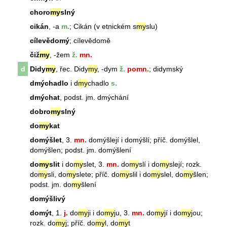
choro
my
slný
cikán
, -a
m.
; Cikán (v etnickém s
my
slu)
cílevědomý
; cílevědomě
čiž
my
, -žem
ž.
mn.
d
Didy
my
, řec.
Didy
my
, -dym
ž.
pomn.
; didymský
dmýchadlo
i d
my
chadlo
s.
dmýchat
, podst. jm. dmýchání
dobro
my
slný
do
my
kat
domýšlet
, 3.
mn.
domýšlejí i domýšlí; příč. domýšlel,
domýšlen; podst. jm. domýšlení
do
my
slit
i do
my
slet, 3.
mn.
do
my
slí i do
my
slejí; rozk.
do
my
sli, do
my
slete; příč. do
my
slil i do
my
slel, do
my
šlen;
podst. jm. do
my
šlení
domýšlivý
domýt
, 1.
j.
do
my
ji i do
my
ju, 3.
mn.
do
my
jí i do
my
jou;
rozk. do
my
j; příč. do
my
l, do
my
t