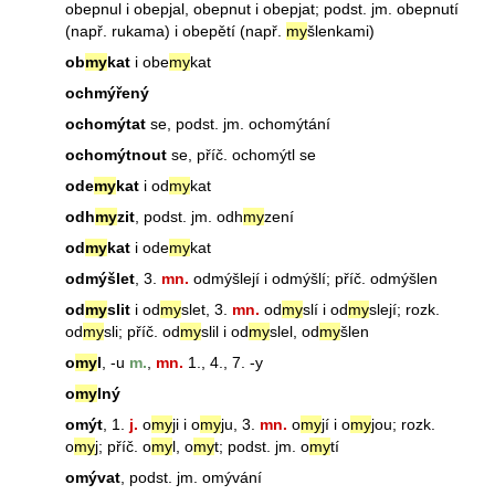
obepnul i obepjal, obepnut i obepjat; podst. jm. obepnutí
(např. rukama) i obepětí (např.
my
šlenkami)
ob
my
kat
i obe
my
kat
ochmýřený
ochomýtat
se, podst. jm. ochomýtání
ochomýtnout
se, příč. ochomýtl se
ode
my
kat
i od
my
kat
odh
my
zit
, podst. jm. odh
my
zení
od
my
kat
i ode
my
kat
odmýšlet
, 3.
mn.
odmýšlejí i odmýšlí; příč. odmýšlen
od
my
slit
i od
my
slet, 3.
mn.
od
my
slí i od
my
slejí; rozk.
od
my
sli; příč. od
my
slil i od
my
slel, od
my
šlen
o
my
l
, -u
m.
,
mn.
1., 4., 7. -y
o
my
lný
omýt
, 1.
j.
o
my
ji i o
my
ju, 3.
mn.
o
my
jí i o
my
jou; rozk.
o
my
j; příč. o
my
l, o
my
t; podst. jm. o
my
tí
omývat
, podst. jm. omývání