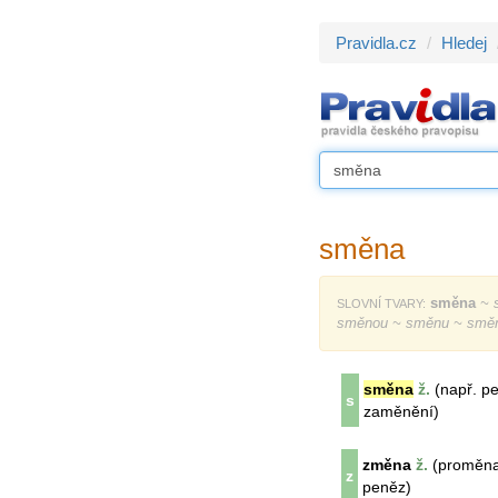
Pravidla.cz
Hledej
směna
směna
~ 
SLOVNÍ TVARY:
směnou ~ směnu ~ smě
směna
ž.
(např. pe
s
zaměnění)
změna
ž.
(proměna,
z
peněz)