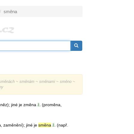
směna
směnách ~ směnám ~ směnami ~ směno ~
ny
něz); jiné je změna
ž.
(proměna,
 zaměnění); jiné je
směna
ž.
(např.