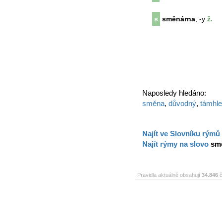
s
směnárna
, -y
ž.
Naposledy hledáno:
směna
,
důvodný
,
támhle
Najít ve Slovníku rýmů
Najít rýmy na slovo
sm
Pravidla aktuálně obsahují
34.846
č