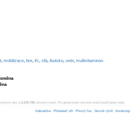
t
,
mobilizace
,
bre
,
iřc
,
sfá
,
ibutsko
,
onér
,
multivitaminov
směna
ěna
eských slov a
3.230.785
slovních tvarů. Pro generování slovních tvarů používáme Ispel.
Kalkulačka
Překladač vět
Přesný čas
Slovník rýmů
Kondiciog