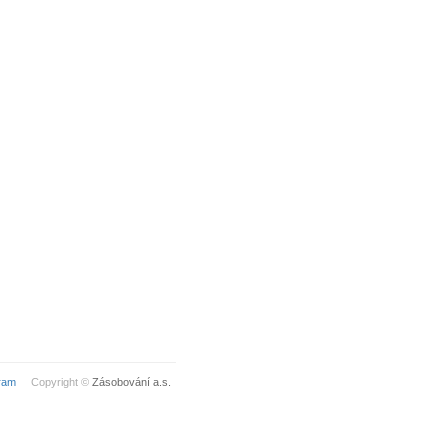
ram
Copyright ©
Zásobování a.s.