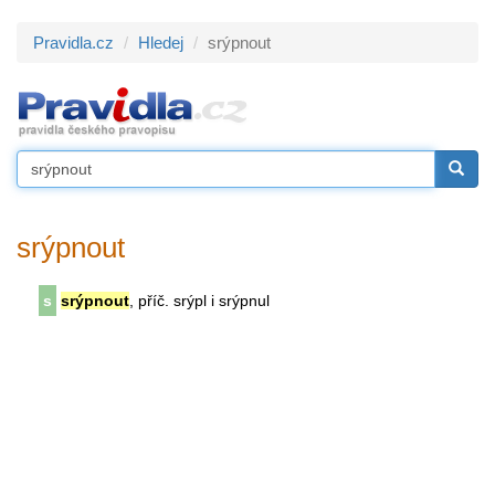
Pravidla.cz
Hledej
srýpnout
srýpnout
s
srýpnout
, příč. srýpl i srýpnul