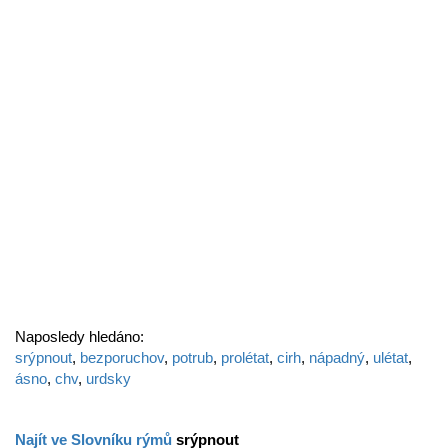
Naposledy hledáno:
srýpnout
,
bezporuchov
,
potrub
,
prolétat
,
cirh
,
nápadný
,
ulétat
,
ásno
,
chv
,
urdsky
Najít ve Slovníku rýmů
srýpnout