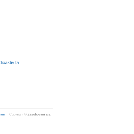
dioaktivita
ram
Copyright ©
Zásobování a.s.