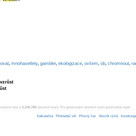
jovat
,
mnohasetlety
,
gambler
,
ekologizace
,
ovšem
,
ob
,
chromnout
,
ra
vzrůst
ůst
eských slov a
3.230.785
slovních tvarů. Pro generování slovních tvarů používáme Ispel.
Kalkulačka
Překladač vět
Přesný čas
Slovník rýmů
Kondiciog