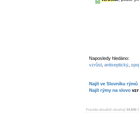
Naposledy hledáno:
vzrůst
,
antiseptický
,
spo
Najít ve Slovníku rýmů
Najít rýmy na slovo
vzr
Pravidla aktuálně obsahují
34.846
č