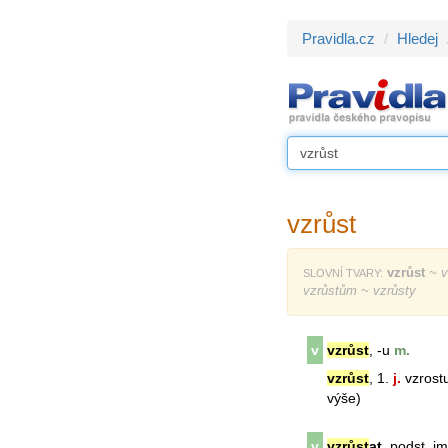
Pravidla.cz
Hledej
vzrůst
vzrůst
~ v
SLOVNÍ TVARY:
vzrůstům ~ vzrůsty
v
vzrůst
, -u
m.
vzrůst
, 1.
j.
vzrostu
výše)
v
vzrůst
at
, podst. j