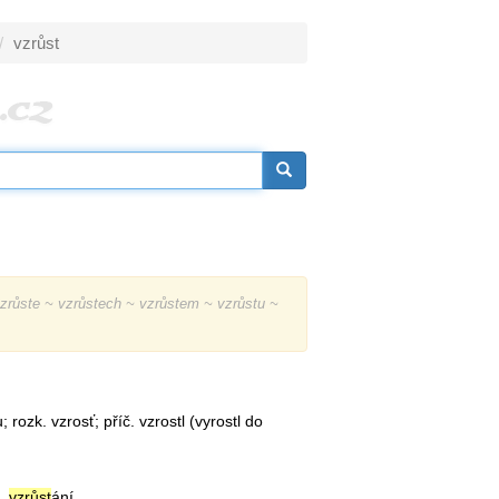
vzrůst
zrůste ~ vzrůstech ~ vzrůstem ~ vzrůstu ~
; rozk. vzrosť; příč. vzrostl (vyrostl do
m.
vzrůst
ání