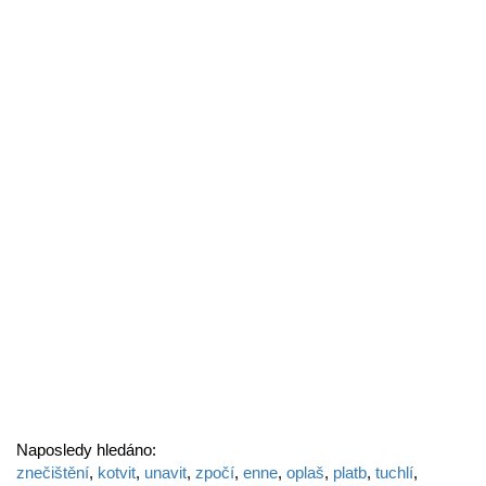
Naposledy hledáno:
znečištění
,
kotvit
,
unavit
,
zpočí
,
enne
,
oplaš
,
platb
,
tuchlí
,