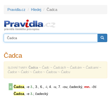
Pravidla.cz
Hledej
Čadca
Čadca
Čadca
~ Čadc ~ Čadcách ~ Čadcám ~ Čadcami ~
SLOVNÍ TVARY:
Čadce ~ Čadci ~ Čadco ~ Čadcou ~ Čadcu
c
Čadca
, -e
ž.
, 3., 6., -i, 4. -u, 7. -ou; čadecký,
mn.
-čtí
Čadca
, -e
ž.
; čadecký