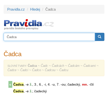
Pravidla.cz
Hledej
Čadca
Čadca
Čadca
~ Čadc ~ Čadcách ~ Čadcám ~ Čadcami ~
SLOVNÍ TVARY:
Čadce ~ Čadci ~ Čadco ~ Čadcou ~ Čadcu
c
Čadca
, -e
ž.
, 3., 6., -i, 4. -u, 7. -ou; čadecký,
mn.
-čtí
Čadca
, -e
ž.
; čadecký