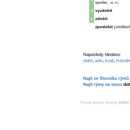
spoiler, -u
m.
v
vyzdobit
z
zdobit
zpodobit
(umělecky
Naposledy hledáno:
dobít
,
adin
,
koali
,
hrázdě
Najít ve Slovníku rýmů
Najít rýmy na slovo
dob
Pravidla aktuálně obsahují
34.846
č