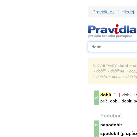
Pravidla.cz
Hledej
dobít
~ do
SLOVNÍ TVARY:
~ dobiji ~ dobijme ~ dobij
~ dobita ~ dobiti ~ dobit
dobít
, 1.
j.
dobiji i 
d
příč. dobil, dobit; p
Podobné:
n
napodobit
spodobit
(přizpůso
s