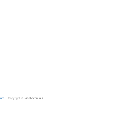
ram
Copyright ©
Zásobování a.s.