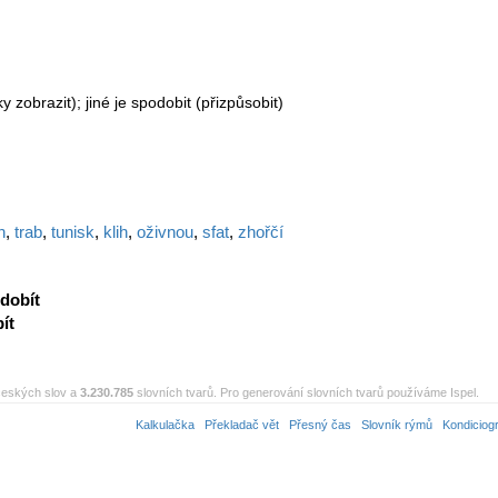
 zobrazit); jiné je spodobit (přizpůsobit)
n
,
trab
,
tunisk
,
klih
,
oživnou
,
sfat
,
zhořčí
dobít
ít
eských slov a
3.230.785
slovních tvarů. Pro generování slovních tvarů používáme Ispel.
Kalkulačka
Překladač vět
Přesný čas
Slovník rýmů
Kondiciog