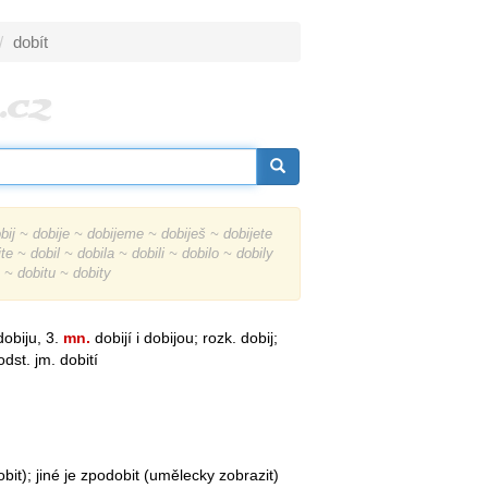
dobít
bij ~ dobije ~ dobijeme ~ dobiješ ~ dobijete
te ~ dobil ~ dobila ~ dobili ~ dobilo ~ dobily
o ~ dobitu ~ dobity
dobiju, 3.
mn.
dobijí i dobijou; rozk. dobij;
odst. jm. dobití
bit); jiné je zpodobit (umělecky zobrazit)